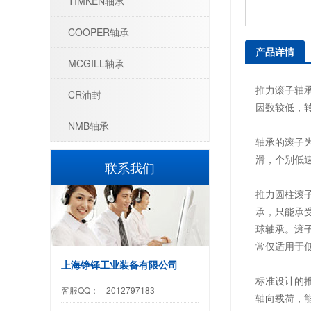
TIMKEN轴承
COOPER轴承
产品详情
MCGILL轴承
推力滚子轴
CR油封
因数较低，
NMB轴承
轴承的滚子
滑，个别低
联系我们
推力圆柱滚
承，只能承
球轴承。滚
常仅适用于
上海铮铎工业装备有限公司
标准设计的
客服QQ：
2012797183
轴向载荷，