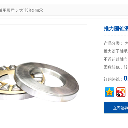
轴承展厅
>
大连冶金轴承
推力圆锥
产品分类： 
推力滚子轴承
不得超过轴向
因数较低，转
0
订购热线：
立即咨