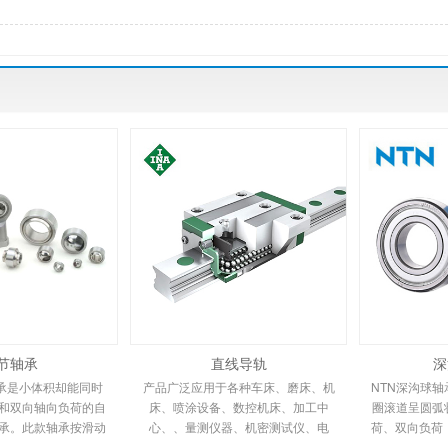
节轴承
直线导轨
深
轴承是小体积却能同时
产品广泛应用于各种车床、磨床、机
NTN深沟球
和双向轴向负荷的自
床、喷涂设备、数控机床、加工中
圈滚道呈圆弧
承。此款轴承按滑动
心、、量测仪器、机密测试仪、电
荷、双向负荷
入型、压铸型及不加
子、自动化机械、纺织机械、汽车、
深沟球轴承亦