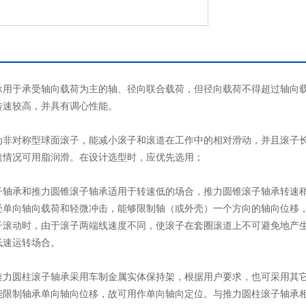
承用于承受轴向载荷为主的轴、径向联合载荷，但径向载荷不得超过轴向载荷
转速较高，并具有调心性能。
为非对称型球面滚子，能减小滚子和滚道在工作中的相对滑动，并且滚子
速情况可用脂润滑。在设计选型时，应优先选用；
子轴承和推力圆锥滚子轴承适用于转速低的场合，推力圆锥滚子轴承转速
受单向轴向载荷和轻微冲击，能够限制轴（或外壳）一个方向的轴向位移
子滚动时，由于滚子两端线速度不同，使滚子在套圈滚道上不可避免地产
低速运转场合。
推力圆柱滚子轴承采用车制金属实体保持架，根据用户要求，也可采用其
能限制轴承单向轴向位移，故可用作单向轴向定位。与推力圆柱滚子轴承