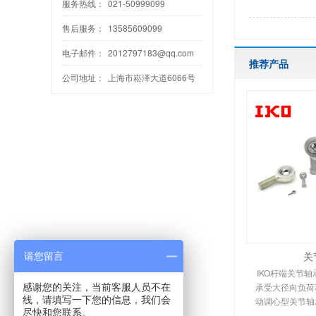
服务热线：
021-50999099
售后服务：
13585609099
电子邮件：
2012797183@qq.com
推荐产品
公司地址：
上海市崧泽大道6066号
关
请您留言
IKO杆端关节
承受大径向负荷
感谢您的关注，当前客服人员不在
线，请填写一下您的信息，我们会
动调心型关节轴
尽快和您联系。
的种类可分为嵌