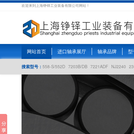
欢迎来到上海铮铎工业装备有限公司网站！
网站首页
进口轴承展厅
轴承品牌
型
搜索型号：
558-S/552D
7203B/DB
7221ADF
NJ2240
23