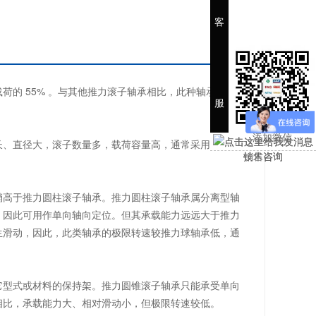
客
的 55% 。与其他推力滚子轴承相比，此种轴承摩擦
服
添加微信
长、直径大，滚子数量多，载荷容量高，通常采用油润
销售咨询
技术咨询
稍高于推力圆柱滚子轴承。推力圆柱滚子轴承属分离型轴
，因此可用作单向轴向定位。但其承载能力远远大于推力
生滑动，因此，此类轴承的极限转速较推力球轴承低，通
它型式或材料的保持架。推力圆锥滚子轴承只能承受单向
相比，承载能力大、相对滑动小，但极限转速较低。